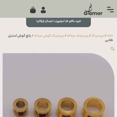
0
جستجو...
بستن
منو
خرید بالای ۱,۵ میلیون = ارسال رایگان!
خانه
خانه
/
پیرسینگ
/
پیرسینگ مردانه
/
پیرسینگ گوش مردانه
/ پانچ گوش استیل
مجله
طلایی
🔍
تماس
با ما
درباره
ما
علاقه
مندی
ها
سوالات
متداول