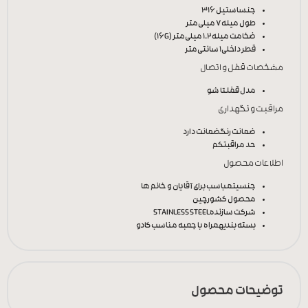
جنس
استیل 316
طول میله
7 میلی‌متر
ضخامت میله
1.2 میلی‌متر (16G)
قطر داخلی
1 سانتی‌متر
مشخصات قفل و اتصال
مدل قفل
تا شو
مراقبت و نگهداری
ضمانت رنگ
ضمانت دارد
حد مراقبت
کم
اطلاعات محصول
جنسیت
مباسب برای آقایان و خانم ها
محصول کشور
چین
شرکت سازنده
STAINLESS STEEL
بسته بندی
همراه با جعبه مناسب کادو
توضیحات محصول