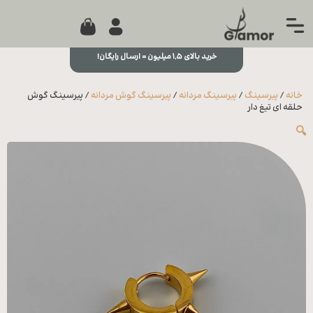
0
جستجو...
بستن
منو
خرید بالای ۱,۵ میلیون = ارسال رایگان!
خانه
خانه
/
پیرسینگ
/
پیرسینگ مردانه
/
پیرسینگ گوش مردانه
/ پیرسینگ گوش
مجله
حلقه ای تیغ دار
🔍
تماس
با ما
درباره
ما
علاقه
مندی
ها
سوالات
متداول