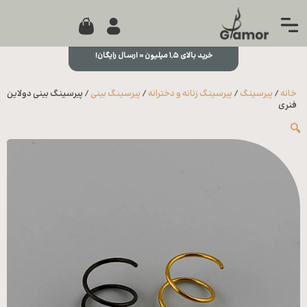
0
جستجو...
بستن
منو
خرید بالای ۱,۵ میلیون = ارسال رایگان!
خانه
خانه
/
پیرسینگ
/
پیرسینگ زنانه و دخترانه
/
پیرسینگ بینی
/ پیرسینگ بینی دولاین
مجله
فنری
🔍
تماس
با ما
درباره
ما
علاقه
مندی
ها
سوالات
متداول