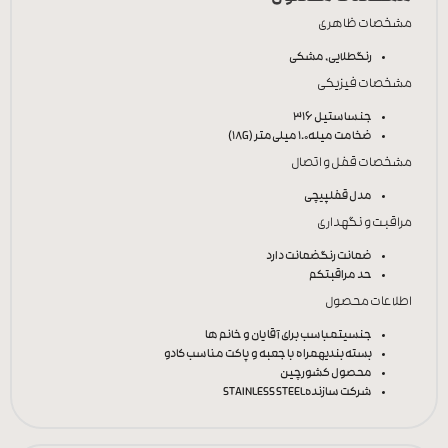
مشخصات ظاهری
رنگ
طلایی, مشکی
مشخصات فیزیکی
جنس
استیل 316
ضخامت میله
1.0 میلی‌متر (18G)
مشخصات قفل و اتصال
مدل قفل
پیچی
مراقبت و نگهداری
ضمانت رنگ
ضمانت دارد
حد مراقبت
کم
اطلاعات محصول
جنسیت
مباسب برای آقایان و خانم ها
بسته بندی
همراه با جعبه و پاکت مناسب کادو
محصول کشور
چین
شرکت سازنده
STAINLESS STEEL