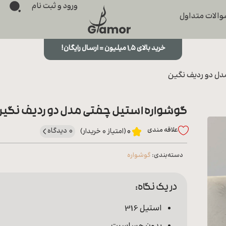
ورود و ثبت نام
الات متداول
خرید بالای ۱,۵ میلیون = ارسال رایگان!
دل دو ردیف نگین
گوشواره استیل چفتی مدل دو ردیف نگین
علاقه‌ مندی
0 دیدگاه
0
(امتیاز 0 خریدار)
دسته‌بندی:
گوشواره
در یک نگاه:
استیل 316