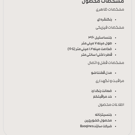
مشخصات محصول
مشخصات ظاهری
رنگ
نقره ای
مشخصات فیزیکی
جنس
استیل 316
طول میله
7 میلی‌متر
ضخامت میله
1.2 میلی‌متر (16G)
قطر داخلی
1 سانتی‌متر
مشخصات قفل و اتصال
مدل قفل
تاشو
مراقبت و نگهداری
ضمانت رنگ
دارد
حد مراقبت
کم
اطلاعات محصول
جنسیت
زنانه
محصول کشور
چین
شرکت سازنده
Baoqine