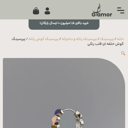
0
جستجو...
بستن
منو
خرید بالای ۱,۵ میلیون = ارسال رایگان!
خانه
خانه
/
پیرسینگ
/
پیرسینگ زنانه و دخترانه
/
پیرسینگ گوش زنانه
/ پیرسینگ
مجله
گوش حلقه ای قلب رنگی
🔍
تماس
با ما
درباره
ما
علاقه
مندی
ها
سوالات
متداول