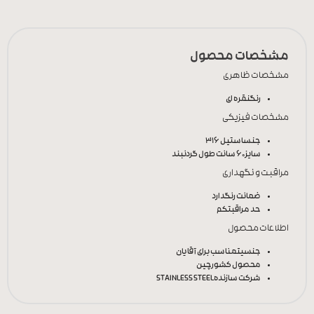
مشخصات محصول
مشخصات ظاهری
رنگ
نقره ای
مشخصات فیزیکی
جنس
استیل 316
سایز
60 سانت طول گردنبند
مراقبت و نگهداری
ضمانت رنگ
دارد
حد مراقبت
کم
اطلاعات محصول
جنسیت
مناسب برای آقایان
محصول کشور
چین
شرکت سازنده
STAINLESS STEEL