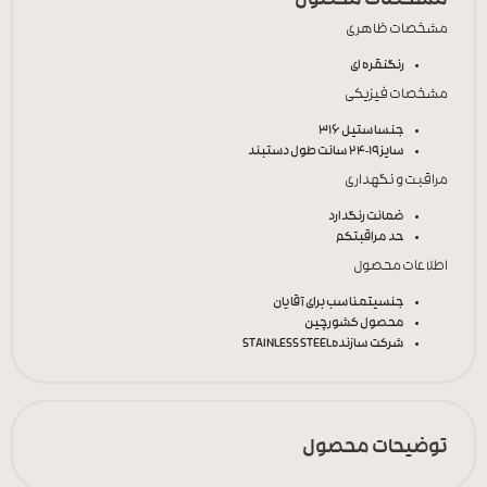
مشخصات محصول
مشخصات ظاهری
رنگ
نقره ای
مشخصات فیزیکی
جنس
استیل 316
سایز
19-24 سانت طول دستبند
مراقبت و نگهداری
ضمانت رنگ
دارد
حد مراقبت
کم
اطلاعات محصول
جنسیت
مناسب برای آقایان
محصول کشور
چین
شرکت سازنده
STAINLESS STEEL
توضیحات محصول