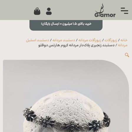
0
جستجو...
بستن
منو
خرید بالای ۱,۵ میلیون = ارسال رایگان!
خانه
خانه
/
زیورآلات
/
زیورآلات مردانه
/
دستبند مردانه
/
دستبند استیل
مجله
مردانه
/ دستبند زنجیری پلاک‌دار مردانه کروم هارتس دوقلو
🔍
تماس
با ما
درباره
ما
علاقه
مندی
ها
سوالات
متداول