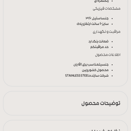
رنگ
نقره ای
مشخصات فیزیکی
جنس
استیل 316
سایز
6 سانت ارتفاع پلاک
مراقبت و نگهداری
ضمانت رنگ
دارد
حد مراقبت
کم
اطلاعات محصول
جنسیت
مناسب برای آقایان
محصول کشور
چین
شرکت سازنده
STAINLESS STEEL
توضیحات محصول