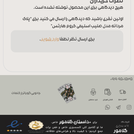
نظرات خریداران
هیچ دیدگاهی برای این محصول نوشته نشده است.
اولین نفری باشید که دیدگاهی را ارسال می کنید برای “پلاک
مردانه مدل صلیب اسلیمی کروم هارتس”
برای ارسال نظر لطفا
وارد شوید
.
0919-9501535
جادویی گویاتر از کلمات
تحویل سریع
گارانتی تعویض
خرید مطمئن
داستان گلامور
برای هر استایل، یک اکسسوری خاص.
ما تو گلامور کلی اکسسوری خاص و خفن برات
جمع کردیم؛ با کیفیت بالا و طراحی‌های خلاقانه،