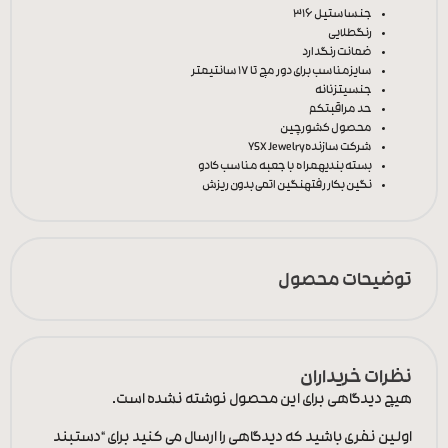
جنس
استیل 316
رنگ
طلایی
ضمانت رنگ
دارد
سایز
مناسب برای دور مچ تا 17 سانتیمتر
جنسیت
زنانه
حد مراقبت
کم
محصول کشور
چین
شرکت سازنده
YSX Jewelry
بسته بندی
همراه با جعبه مناسب کادو
نگین بکار رفته
نگین اتمی بدون ریزش
توضیحات محصول
نظرات خریداران
هیچ دیدگاهی برای این محصول نوشته نشده است.
اولین نفری باشید که دیدگاهی را ارسال می کنید برای “دستبند