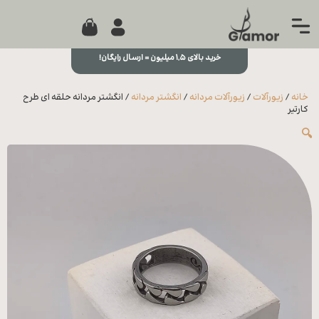
0
جستجو...
بستن
منو
خرید بالای ۱,۵ میلیون = ارسال رایگان!
خانه
خانه
/
زیورآلات
/
زیورآلات مردانه
/
انگشتر مردانه
/ انگشتر مردانه حلقه ای طرح
مجله
کارتیر
🔍
تماس
با ما
درباره
ما
علاقه
مندی
ها
سوالات
متداول