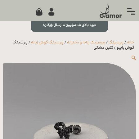
0
جستجو...
بستن
منو
خرید بالای ۱,۵ میلیون = ارسال رایگان!
خانه
خانه
/
پیرسینگ
/
پیرسینگ زنانه و دخترانه
/
پیرسینگ گوش زنانه
/ پیرسینگ
مجله
گوش پاپیون نگین مشکی
🔍
تماس
با ما
درباره
ما
علاقه
مندی
ها
سوالات
متداول