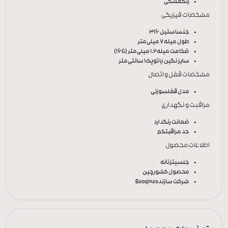
رنگ
مشکی
مشخصات فیزیکی
جنس
استیل 316
طول میله
7 میلی‌متر
ضخامت میله
1.2 میلی‌متر (16G)
سایز نگین یا توپک
1 سانتی‌متر
مشخصات قفل و اتصال
مدل قفل
سوزنی
مراقبت و نگهداری
ضمانت رنگ
دارد
حد مراقبت
کم
اطلاعات محصول
جنسیت
زنانه
محصول کشور
چین
شرکت سازنده
Baoqina