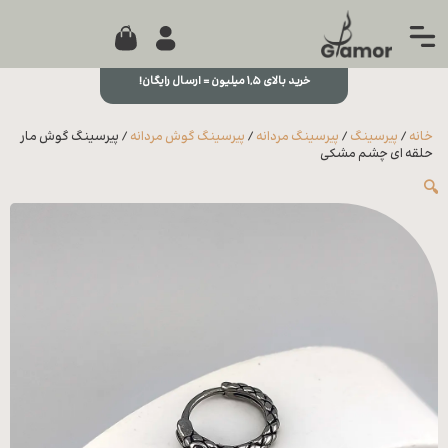
0
جستجو...
بستن
منو
خرید بالای ۱,۵ میلیون = ارسال رایگان!
خانه
خانه
/
پیرسینگ
/
پیرسینگ مردانه
/
پیرسینگ گوش مردانه
/ پیرسینگ گوش مار
مجله
حلقه ای چشم مشکی
🔍
تماس
با ما
درباره
ما
علاقه
مندی
ها
سوالات
متداول