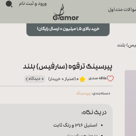
ورود و ثبت نام
الات متداول
خرید بالای ۱,۵ میلیون = ارسال رایگان!
یس) بلند
پیرسینگ ترقوه (سارفیس) بلند
علاقه‌ مندی
0 دیدگاه
0
(امتیاز 0 خریدار)
دسته‌بندی:
پیرسینگ
در یک نگاه:
استیل 316 و رنگ ثابت