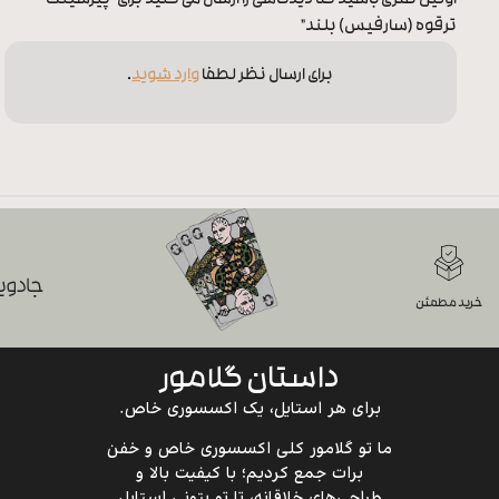
اولین نفری باشید که دیدگاهی را ارسال می کنید برای “پیرسینگ
ترقوه (سارفیس) بلند”
برای ارسال نظر لطفا
وارد شوید
.
جادویی
خرید مطمئن
داستان گلامور
برای هر استایل، یک اکسسوری خاص.
ما تو گلامور کلی اکسسوری خاص و خفن
برات جمع کردیم؛ با کیفیت بالا و
طراحی‌های خلاقانه، تا تو بتونی استایل